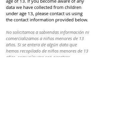
age of 13. If you become aware of any
data we have collected from children
under age 13, please contact us using
the contact information provided below.
No solicitamos a sabiendas información ni
comercializamos a niños menores de 13
años. Si se entera de algún dato que
hemos recopilado de niños menores de 13
años, comuníquese con nosotros
utilizando la información de contacto que
se proporciona a continuación.
Privacy Policy Changes
Cambios en la
política de privacidad
We may update our Privacy Policy from
time to time to comply with the
applicable laws, comply with
government and regulatory
requirements, adapt to new
technologies and protocols, align with
industry best practices and business